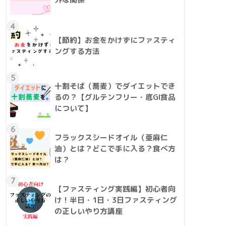
4
【節約】お金をかけずにファスティ
ングする方法
5
十割そば（蕎麦）でダイエットでき
るの？【グルテンフリー・底GI食品
について】
6
フラックスシードオイル（亜麻仁
油）とは？どこで手に入る？食べ方
は？
7
【ファスティング実践編】初心者向
け！半日・1日・3日ファスティング
の正しいやり方講座