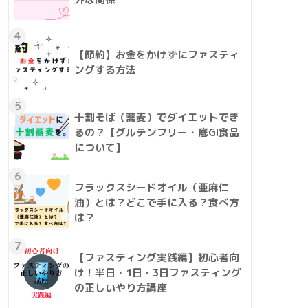
4
【節約】お金をかけずにファスティ
ングする方法
5
十割そば（蕎麦）でダイエットでき
るの？【グルテンフリー・底GI食品
について】
6
フラックスシードオイル（亜麻仁
油）とは？どこで手に入る？食べ方
は？
7
【ファスティング実践編】初心者向
け！半日・1日・3日ファスティング
の正しいやり方講座