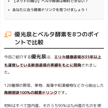
【ネットの噂②】ベルタ酵素は解約できない？
あなたに合う酵素ドリンクを見つけましょう！
優光泉とベルタ酵素を8つのポイ
ントで比較
優光泉
今回ご紹介する
は、
エリカ健康道場が35年以上
も運営している断食道場の実績をもとに開発
されまし
た。
128種類の野菜、果物、海藻や和漢植物などから抽出した
発酵原液100%の酵素ドリンク
です。
材料はすべて国内産、そのうち90%は九州産のものを使